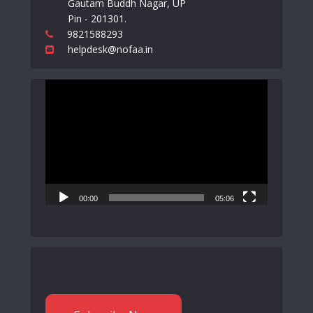
Gautam Buddh Nagar, UP
Pin - 201301.
9821588293
helpdesk@nofaa.in
Video
Player
00:00
05:06